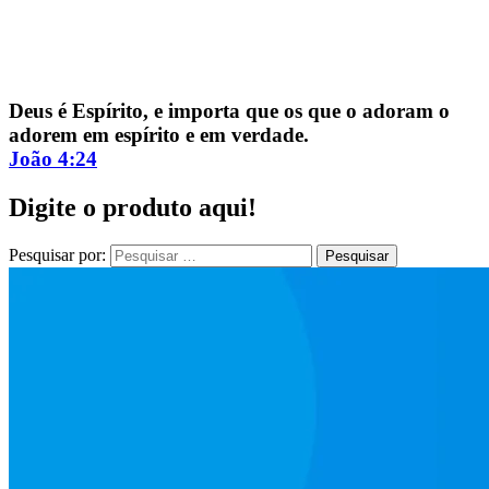
Deus é Espírito, e importa que os que o adoram o
ECompare e EConomize nas Lojas dos principais Marketplaces
adorem em espírito e em verdade.
brasileiros
João 4:24
Digite o produto aqui!
Pesquisar por: