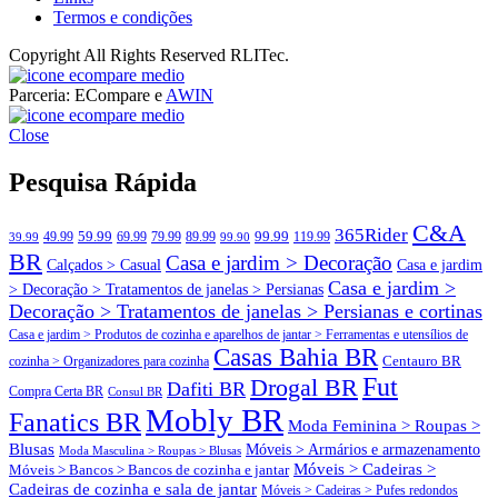
Termos e condições
Copyright All Rights Reserved RLITec.
ECompare e EConomize
Parceria: ECompare e
AWIN
ECompare e EConomize nas Lojas dos principais Marketplaces
ECompare e EConomize
brasileiros
Close
ECompare e EConomize nas Lojas dos principais Marketplaces
brasileiros
Pesquisa Rápida
C&A
365Rider
99.99
49.99
59.99
69.99
79.99
89.99
119.99
39.99
99.90
BR
Casa e jardim > Decoração
Calçados > Casual
Casa e jardim
Casa e jardim >
> Decoração > Tratamentos de janelas > Persianas
Decoração > Tratamentos de janelas > Persianas e cortinas
Casa e jardim > Produtos de cozinha e aparelhos de jantar > Ferramentas e utensílios de
Casas Bahia BR
Centauro BR
cozinha > Organizadores para cozinha
Fut
Drogal BR
Dafiti BR
Compra Certa BR
Consul BR
Mobly BR
Fanatics BR
Moda Feminina > Roupas >
Blusas
Móveis > Armários e armazenamento
Moda Masculina > Roupas > Blusas
Móveis > Cadeiras >
Móveis > Bancos > Bancos de cozinha e jantar
Cadeiras de cozinha e sala de jantar
Móveis > Cadeiras > Pufes redondos