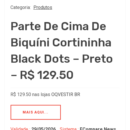
Categoria:
Produtos
Parte De Cima De
Biquíni Cortininha
Black Dots – Preto
– R$ 129.50
R$ 129.50 nas lojas
OQVESTIR BR
MAIS AQUI...
Validade :
29/05/2026
Sistema :
ECompare News