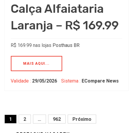
Calça Alfaiataria
Laranja – R$ 169.99
R$ 169.99 nas lojas
Posthaus BR
MAIS AQUI...
Validade :
29/05/2026
Sistema :
ECompare News
1
2
…
962
Próximo
Paginação