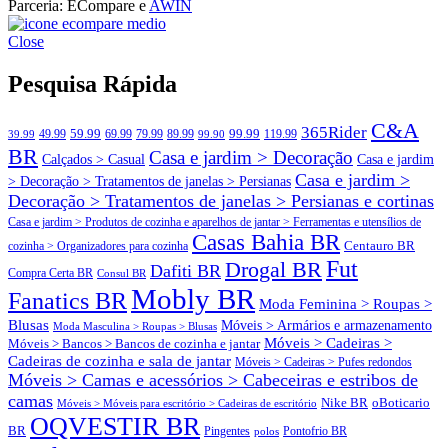
Parceria: ECompare e
AWIN
ECompare e EConomize nas Lojas dos principais Marketplaces
ECompare e EConomize
brasileiros
Close
ECompare e EConomize nas Lojas dos principais Marketplaces
brasileiros
Pesquisa Rápida
C&A
365Rider
99.99
49.99
59.99
69.99
79.99
89.99
119.99
39.99
99.90
BR
Casa e jardim > Decoração
Calçados > Casual
Casa e jardim
Casa e jardim >
> Decoração > Tratamentos de janelas > Persianas
Decoração > Tratamentos de janelas > Persianas e cortinas
Casa e jardim > Produtos de cozinha e aparelhos de jantar > Ferramentas e utensílios de
Casas Bahia BR
Centauro BR
cozinha > Organizadores para cozinha
Fut
Drogal BR
Dafiti BR
Compra Certa BR
Consul BR
Mobly BR
Fanatics BR
Moda Feminina > Roupas >
Blusas
Móveis > Armários e armazenamento
Moda Masculina > Roupas > Blusas
Móveis > Cadeiras >
Móveis > Bancos > Bancos de cozinha e jantar
Cadeiras de cozinha e sala de jantar
Móveis > Cadeiras > Pufes redondos
Móveis > Camas e acessórios > Cabeceiras e estribos de
camas
oBoticario
Nike BR
Móveis > Móveis para escritório > Cadeiras de escritório
OQVESTIR BR
BR
Pingentes
polos
Pontofrio BR