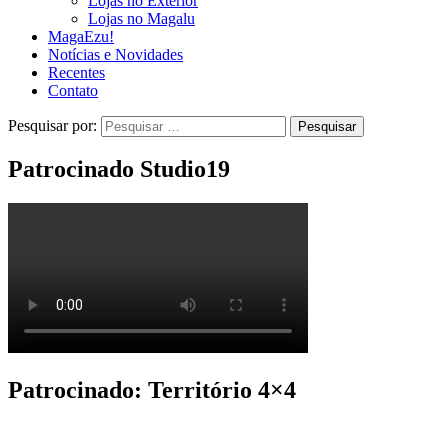
Lojas no Exterior
Lojas no Magalu
MagaEzu!
Notícias e Novidades
Recentes
Contato
Pesquisar por:
Patrocinado Studio19
Patrocinado: Território 4×4