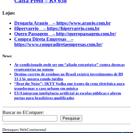
Caixa Preto – R$ 658
Lojas:
Drogaria Araujo _ – https://www.araujo.com.br
Hipervarejo _ – https://hipervarejo.com.br
Quero Passagem _ – http://queropassagem.com.br/
Compra Direta Empresas _ –
https://www.compradiretaempresas.com.br/
News:
Ar-condicionado pode ser um “aliado estratégico” contra doenças
respiratórias no outono
Destino correto de resíduos no Brasil exigirá investimentos de R$
31,3 bi, mostra estudo inédito
“Beat the Noise”: SKYY Vodka une ícones da cena eletrônica para
transformar o caos urbano em música
EUA integram inteligência artificial às escolas públicas e abrem
portas para brasileiros qualificados
Buscar no ECompare:
Pesquisar
Destaques WebContinental: