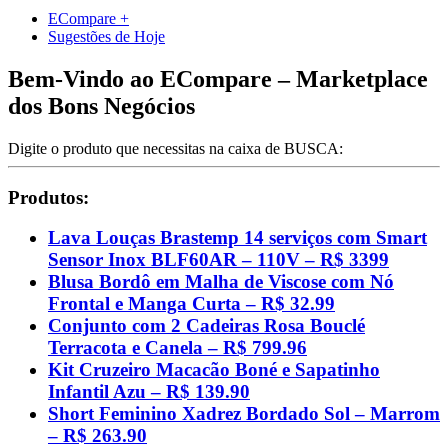
ECompare +
Sugestões de Hoje
Bem-Vindo ao ECompare – Marketplace
dos Bons Negócios
Digite o produto que necessitas na caixa de BUSCA:
Produtos:
Lava Louças Brastemp 14 serviços com Smart
Sensor Inox BLF60AR – 110V – R$ 3399
Blusa Bordô em Malha de Viscose com Nó
Frontal e Manga Curta – R$ 32.99
Conjunto com 2 Cadeiras Rosa Bouclé
Terracota e Canela – R$ 799.96
Kit Cruzeiro Macacão Boné e Sapatinho
Infantil Azu – R$ 139.90
Short Feminino Xadrez Bordado Sol – Marrom
– R$ 263.90