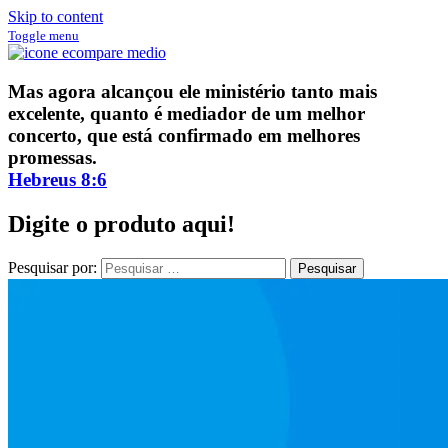
Skip to content
Toggle menu
ECompare e EConomize
ECompare e EConomize nas Lojas dos principais Marketplaces
Mas agora alcançou ele ministério tanto mais
brasileiros
excelente, quanto é mediador de um melhor
concerto, que está confirmado em melhores
promessas.
Hebreus 8:6
Digite o produto aqui!
Pesquisar por: