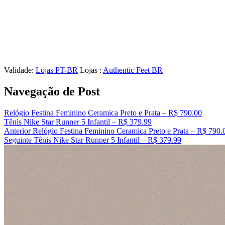
Validade:
Lojas PT-BR
Lojas :
Authentic Feet BR
Navegação de Post
Relógio Festina Feminino Ceramica Preto e Prata – R$ 790.00
Tênis Nike Star Runner 5 Infantil – R$ 379.99
Anterior
Relógio Festina Feminino Ceramica Preto e Prata – R$ 790.
Seguinte
Tênis Nike Star Runner 5 Infantil – R$ 379.99