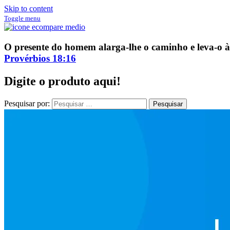
Skip to content
Toggle menu
ECompare e EConomize
ECompare e EConomize nas Lojas dos principais Marketplaces brasil
O presente do homem alarga-lhe o caminho e leva-o à
Provérbios 18:16
Digite o produto aqui!
Pesquisar por: