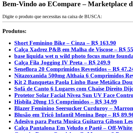
Bem-Vindo ao ECompare – Marketplace do
Digite o produto que necessitas na caixa de BUSCA:
Produtos:
Short Feminino Bike – Cinza – R$ 163.90
Calça Xadrez P&B em Malha de Viscose – R$ 55
base líquida wet n wild photo focus matte founda
Calça Fila Jogging IV Preta – R$ 249.9
Seneflora 20 Comprimidos Revestidos – R$ 47.2
Nitazoxanida 500mg Althaia 6 Comprimidos Rev
Kit 2 Banquetas Paola Linho Base Metálica Dou
Sofá de Canto 6 Lugares com Chaise Direito Di
Protetor Solar Facial Nivea Sun UV Face Contr
Hisbila 20mg 15 Comprimidos – R$ 34.99
Blazer Feminino Seersucker Curduroy – Marro
Blusão em Tricô Infantil Menina Bege – R$ 89.9
Adesivo para Porta Musica Guitarra Gibson Le
Calça Pantalona Em Veludo e Paetê – Off-White