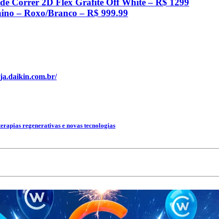
e Correr 2D Flex Grafite Off White – R$ 1299
nino – Roxo/Branco – R$ 999.99
.daikin.com.br/
terapias regenerativas e novas tecnologias