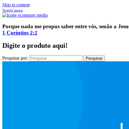
Skip to content
Toggle menu
ECompare e EConomize
ECompare e EConomize nas Lojas dos principais Marketplaces brasil
Porque nada me propus saber entre vós, senão a Jesus 
1 Coríntios 2:2
Digite o produto aqui!
Pesquisar por: