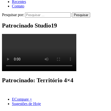
Recentes
Contato
Pesquisar por:
Patrocinado Studio19
Patrocinado: Território 4×4
ECompare +
Sugestões de Hoje