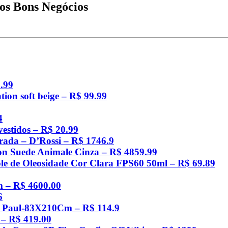
s Bons Negócios
.99
tion soft beige – R$ 99.99
4
estidos – R$ 20.99
rada – D’Rossi – R$ 1746.9
jon Suede Animale Cinza – R$ 4859.99
ole de Oleosidade Cor Clara FPS60 50ml – R$ 69.89
m – R$ 4600.00
6
s Paul-83X210Cm – R$ 114.9
 – R$ 419.00