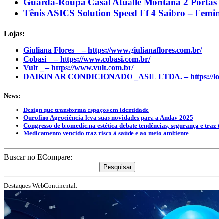
Guarda-Roupa Casal Atualle Montana 2 Portas d
Tênis ASICS Solution Speed Ff 4 Saibro – Femi
Lojas:
Giuliana Flores _ – https://www.giulianaflores.com.br/
Cobasi _ – https://www.cobasi.com.br/
Vult _ – https://www.vult.com.br/
DAIKIN AR CONDICIONADO _ASIL LTDA. – https://loja
News:
Design que transforma espaços em identidade
Ourofino Agrociência leva suas novidades para a Andav 2025
Congresso de biomedicina estética debate tendências, segurança e traz 
Medicamento vencido traz risco à saúde e ao meio ambiente
Buscar no ECompare:
Pesquisar
Destaques WebContinental: