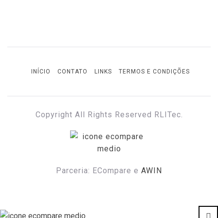
INÍCIO
CONTATO
LINKS
TERMOS E CONDIÇÕES
Copyright All Rights Reserved RLITec.
ECOMPARE E ECONOMIZE
ECompare e EConomize nas Lojas dos principais
Marketplaces brasileiros
Parceria: ECompare e
AWIN
Cl