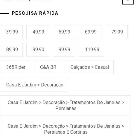
ECOMPARE E ECONOMIZE
ECompare e EConomize nas Lojas dos principais Marketplaces
brasileiros
PESQUISA RÁPIDA
39.99
49.99
59.99
69.99
79.99
89.99
99.90
99.99
119.99
365Rider
C&A BR
Calçados > Casual
Casa E Jardim > Decoração
Casa E Jardim > Decoração > Tratamentos De Janelas >
Persianas
Casa E Jardim > Decoração > Tratamentos De Janelas >
Persianas E Cortinas