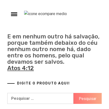
Skip
to
ECompare e
content
Toggle
ECompare e EConomize nas Lojas dos principais
menu
Marketplaces brasileiros
EConomize
E em nenhum outro há salvação,
porque também debaixo do céu
nenhum outro nome há, dado
entre os homens, pelo qual
devamos ser salvos.
Atos 4:12
DIGITE O PRODUTO AQUI!
Pesquisar
por: