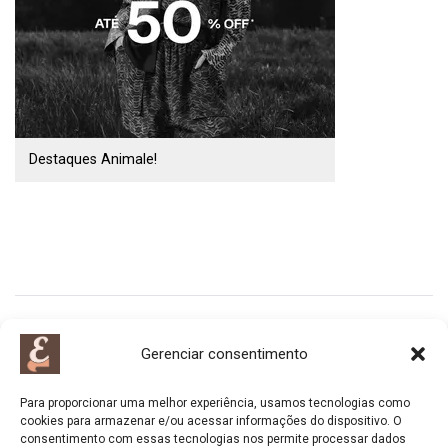
Destaques Animale!
INÍCIO
CONTATO
LINKS
TERMOS E CONDIÇÕES
Gerenciar consentimento
Para proporcionar uma melhor experiência, usamos tecnologias como
cookies para armazenar e/ou acessar informações do dispositivo. O
Copyright All Rights Reserved RLITec.
consentimento com essas tecnologias nos permite processar dados