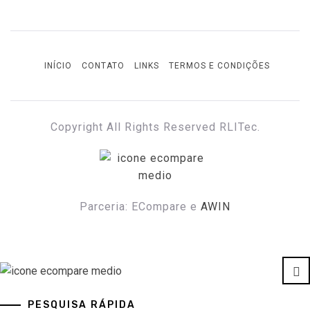
INÍCIO
CONTATO
LINKS
TERMOS E CONDIÇÕES
Copyright All Rights Reserved RLITec.
ECOMPARE E ECONOMIZE
ECompare e EConomize nas Lojas dos principais
Marketplaces brasileiros
Parceria: ECompare e
AWIN
Cl
ECOMPARE E ECONOMIZE
ECompare e EConomize nas Lojas dos principais Marketplaces
brasileiros
PESQUISA RÁPIDA