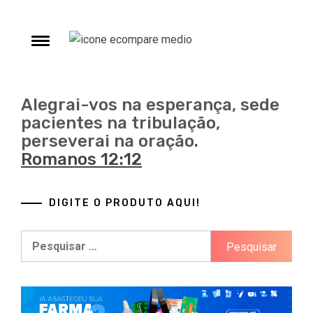
Skip
to
ECompare e
content
Toggle
ECompare e EConomize nas Lojas dos principais
menu
Marketplaces brasileiros
EConomize
Alegrai-vos na esperança, sede
pacientes na tribulação,
perseverai na oração.
Romanos 12:12
DIGITE O PRODUTO AQUI!
Pesquisar
por: