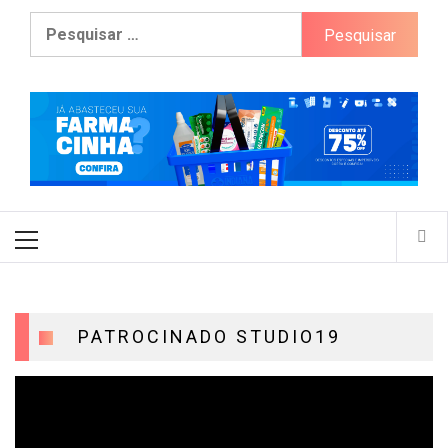
Pesquisar
por:
Primary
Menu
PATROCINADO STUDIO19
Tocador
de
vídeo