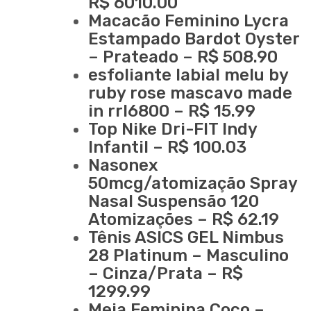
R$ 6010.00
Macacão Feminino Lycra
Estampado Bardot Oyster
– Prateado – R$ 508.90
esfoliante labial melu by
ruby rose mascavo made
in rrl6800 – R$ 15.99
Top Nike Dri-FIT Indy
Infantil – R$ 100.03
Nasonex
50mcg/atomização Spray
Nasal Suspensão 120
Atomizações – R$ 62.19
Tênis ASICS GEL Nimbus
28 Platinum – Masculino
– Cinza/Prata – R$
1299.99
Meia Feminina Coco –