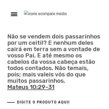
Skip
to
e
ECompare e
content
Toggle
ECompare e EConomize nas Lojas dos principais
menu
Marketplaces brasileiros
EConomize
Não se vendem dois passarinhos
por um ceitil? E nenhum deles
cairá em terra sem a vontade de
vosso Pai. E até mesmo os
cabelos da vossa cabeça estão
todos contados. Não temais,
pois; mais valeis vós do que
muitos passarinhos.
Mateus 10:29-31
DIGITE O PRODUTO AQUI!