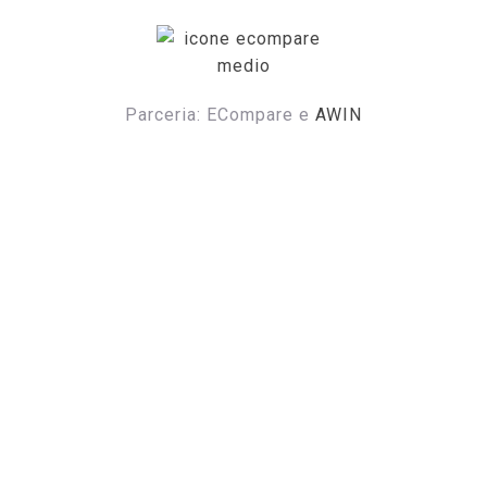
ECOMPARE E ECONOMIZE
ECompare e EConomize nas Lojas dos principais
Marketplaces brasileiros
Parceria: ECompare e
AWIN