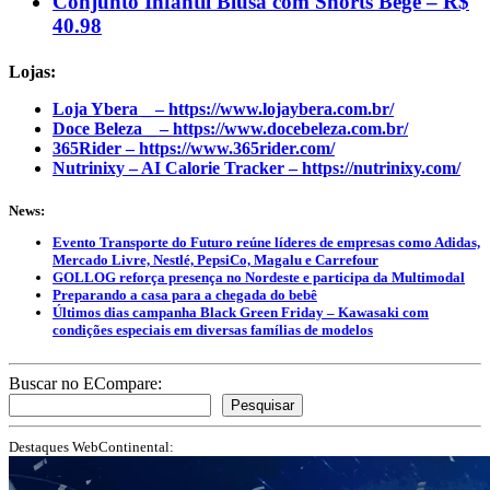
Conjunto Infantil Blusa com Shorts Bege – R$
40.98
Lojas:
Loja Ybera _ – https://www.lojaybera.com.br/
Doce Beleza _ – https://www.docebeleza.com.br/
365Rider – https://www.365rider.com/
Nutrinixy – AI Calorie Tracker – https://nutrinixy.com/
News:
Evento Transporte do Futuro reúne líderes de empresas como Adidas,
Mercado Livre, Nestlé, PepsiCo, Magalu e Carrefour
GOLLOG reforça presença no Nordeste e participa da Multimodal
Preparando a casa para a chegada do bebê
Últimos dias campanha Black Green Friday – Kawasaki com
condições especiais em diversas famílias de modelos
Buscar no ECompare:
Pesquisar
Destaques WebContinental: