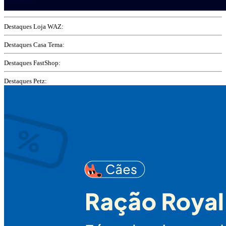
Destaques Loja WAZ:
Destaques Casa Tema:
Destaques FastShop:
Destaques Petz: