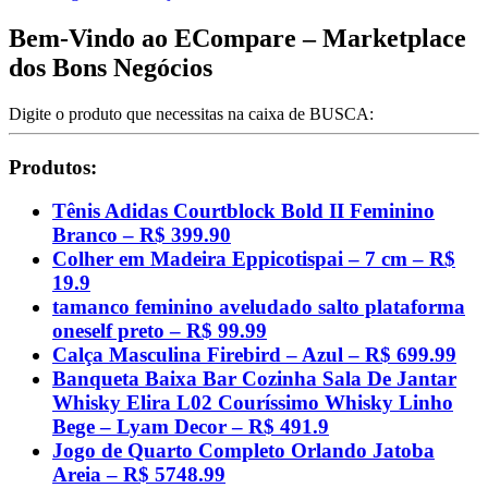
Bem-Vindo ao ECompare – Marketplace
dos Bons Negócios
Digite o produto que necessitas na caixa de BUSCA:
Produtos:
Tênis Adidas Courtblock Bold II Feminino
Branco – R$ 399.90
Colher em Madeira Eppicotispai – 7 cm – R$
19.9
tamanco feminino aveludado salto plataforma
oneself preto – R$ 99.99
Calça Masculina Firebird – Azul – R$ 699.99
Banqueta Baixa Bar Cozinha Sala De Jantar
Whisky Elira L02 Couríssimo Whisky Linho
Bege – Lyam Decor – R$ 491.9
Jogo de Quarto Completo Orlando Jatoba
Areia – R$ 5748.99