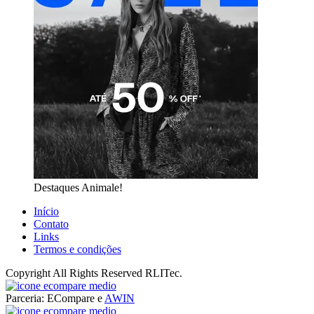
Destaques Animale!
Início
Contato
Links
Termos e condições
Copyright All Rights Reserved RLITec.
ECompare e EConomize
Parceria: ECompare e
AWIN
ECompare e EConomize nas Lojas dos principais Marketplaces
ECompare e EConomize