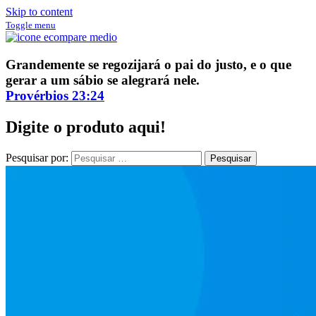
Skip to content
Toggle menu
ECompare e EConomize
ECompare e EConomize nas Lojas dos principais Marketplaces
Grandemente se regozijará o pai do justo, e o que
brasileiros
gerar a um sábio se alegrará nele.
Provérbios 23:24
Digite o produto aqui!
Pesquisar por: