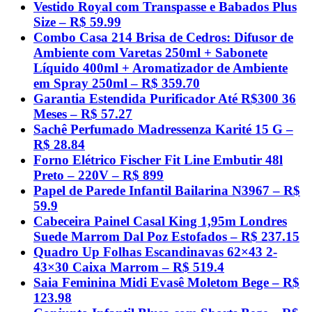
Vestido Royal com Transpasse e Babados Plus
Size – R$ 59.99
Combo Casa 214 Brisa de Cedros: Difusor de
Ambiente com Varetas 250ml + Sabonete
Líquido 400ml + Aromatizador de Ambiente
em Spray 250ml – R$ 359.70
Garantia Estendida Purificador Até R$300 36
Meses – R$ 57.27
Sachê Perfumado Madressenza Karité 15 G –
R$ 28.84
Forno Elétrico Fischer Fit Line Embutir 48l
Preto – 220V – R$ 899
Papel de Parede Infantil Bailarina N3967 – R$
59.9
Cabeceira Painel Casal King 1,95m Londres
Suede Marrom Dal Poz Estofados – R$ 237.15
Quadro Up Folhas Escandinavas 62×43 2-
43×30 Caixa Marrom – R$ 519.4
Saia Feminina Midi Evasê Moletom Bege – R$
123.98