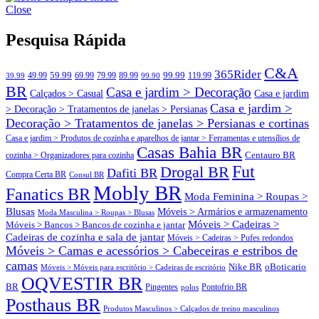
brasileiros
Close
ECompare e EConomize nas Lojas dos principais Marketplaces
brasileiros
Pesquisa Rápida
C&A
365Rider
99.99
49.99
59.99
69.99
79.99
89.99
119.99
39.99
99.90
BR
Casa e jardim > Decoração
Calçados > Casual
Casa e jardim
Casa e jardim >
> Decoração > Tratamentos de janelas > Persianas
Decoração > Tratamentos de janelas > Persianas e cortinas
Casa e jardim > Produtos de cozinha e aparelhos de jantar > Ferramentas e utensílios de
Casas Bahia BR
Centauro BR
cozinha > Organizadores para cozinha
Fut
Drogal BR
Dafiti BR
Compra Certa BR
Consul BR
Mobly BR
Fanatics BR
Moda Feminina > Roupas >
Blusas
Móveis > Armários e armazenamento
Moda Masculina > Roupas > Blusas
Móveis > Cadeiras >
Móveis > Bancos > Bancos de cozinha e jantar
Cadeiras de cozinha e sala de jantar
Móveis > Cadeiras > Pufes redondos
Móveis > Camas e acessórios > Cabeceiras e estribos de
camas
oBoticario
Nike BR
Móveis > Móveis para escritório > Cadeiras de escritório
OQVESTIR BR
BR
Pingentes
polos
Pontofrio BR
Posthaus BR
Produtos Masculinos > Calçados de treino masculinos