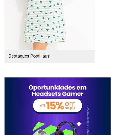
Destaques PostHaus!