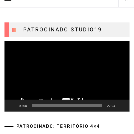
Menu
PATROCINADO STUDIO19
Tocador
de
vídeo
00:00
27:24
PATROCINADO: TERRITÓRIO 4×4