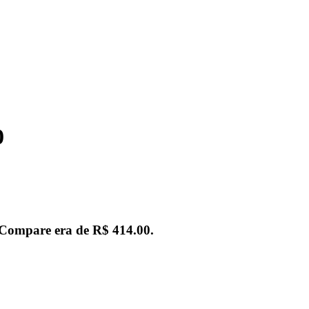
0
 ECompare era de
R$ 414.00
.