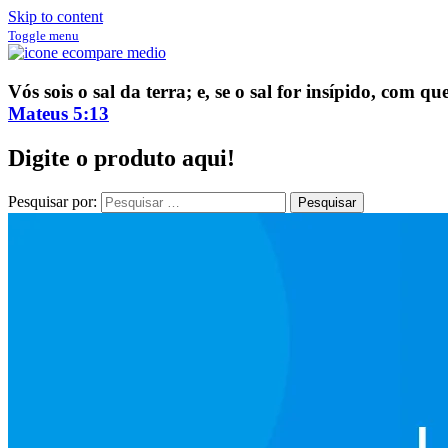
Skip to content
Toggle menu
ECompare e EConomize
ECompare e EConomize nas Lojas dos principais Marketplaces brasil
Vós sois o sal da terra; e, se o sal for insípido, com 
Mateus 5:13
Digite o produto aqui!
Pesquisar por: