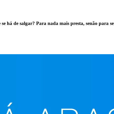
eiros
que se há de salgar? Para nada mais presta, senão para s