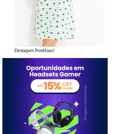
Destaques PostHaus!