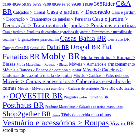
C&A
365Rider
99.99
49.99
59.99
69.99
79.99
89.99
119.99
39.99
99.90
BR
Casa e jardim > Decoração
Calçados > Casual
Casa e jardim
Casa e jardim >
> Decoração > Tratamentos de janelas > Persianas
Decoração > Tratamentos de janelas > Persianas e cortinas
Casa e jardim > Produtos de cozinha e aparelhos de jantar > Ferramentas e utensílios de
Casas Bahia BR
Centauro BR
cozinha > Organizadores para cozinha
Fut
Drogal BR
Dafiti BR
Compra Certa BR
Consul BR
Mobly BR
Fanatics BR
Moda Feminina > Roupas >
Blusas
Móveis > Armários e armazenamento
Moda Masculina > Roupas > Blusas
Móveis > Cadeiras >
Móveis > Bancos > Bancos de cozinha e jantar
Cadeiras de cozinha e sala de jantar
Móveis > Cadeiras > Pufes redondos
Móveis > Camas e acessórios > Cabeceiras e estribos de
camas
oBoticario
Nike BR
Móveis > Móveis para escritório > Cadeiras de escritório
OQVESTIR BR
BR
Pingentes
polos
Pontofrio BR
Posthaus BR
Produtos Masculinos > Calçados de treino masculinos
Shop2gether BR
Tênis de corrida masculinos
Tênis
Vestuário e acessórios > Roupas
Vivara BR
scroll to top