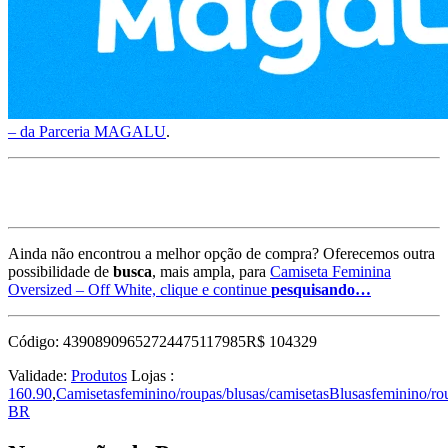
– da Parceria MAGALU
.
Ainda não encontrou a melhor opção de compra? Oferecemos outra
possibilidade de
busca
, mais ampla, para
Camiseta Feminina
Oversized – Off White, clique e continue
pesquisando…
Código: 43908909652724475117985R$ 104329
Validade:
Produtos
Lojas :
160.90
,
Camisetasfeminino/roupas/blusas/camisetasBlusasfeminino/r
BR