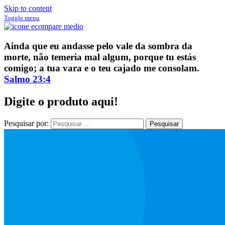
Skip to content
Toggle menu
ECompare e EConomize
ECompare e EConomize nas Lojas dos principais Marketplaces
Ainda que eu andasse pelo vale da sombra da
brasileiros
morte, não temeria mal algum, porque tu estás
comigo; a tua vara e o teu cajado me consolam.
Salmo 23:4
Digite o produto aqui!
Pesquisar por: