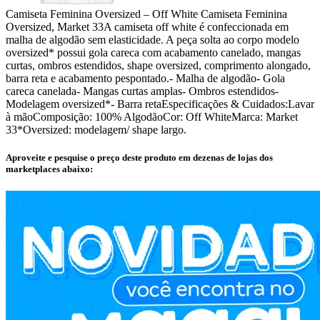
Camiseta Feminina Oversized – Off White Camiseta Feminina
Oversized, Market 33A camiseta off white é confeccionada em
malha de algodão sem elasticidade. A peça solta ao corpo modelo
oversized* possui gola careca com acabamento canelado, mangas
curtas, ombros estendidos, shape oversized, comprimento alongado,
barra reta e acabamento pespontado.- Malha de algodão- Gola
careca canelada- Mangas curtas amplas- Ombros estendidos-
Modelagem oversized*- Barra retaEspecificações & Cuidados:Lavar
à mãoComposição: 100% AlgodãoCor: Off WhiteMarca: Market
33*Oversized: modelagem/ shape largo.
Aproveite e pesquise o preço deste produto em dezenas de lojas dos
marketplaces abaixo: