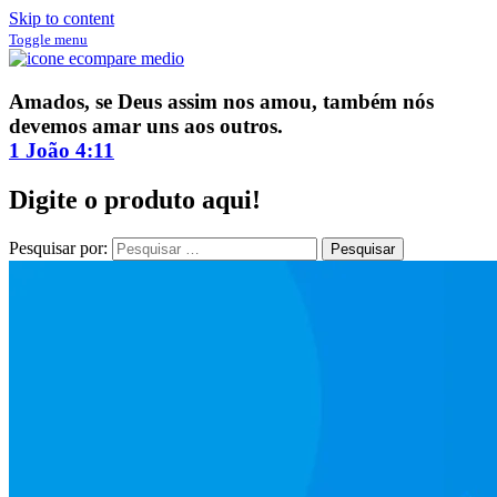
Skip to content
Toggle menu
ECompare e EConomize
ECompare e EConomize nas Lojas dos principais Marketplaces
Amados, se Deus assim nos amou, também nós
brasileiros
devemos amar uns aos outros.
1 João 4:11
Digite o produto aqui!
Pesquisar por: