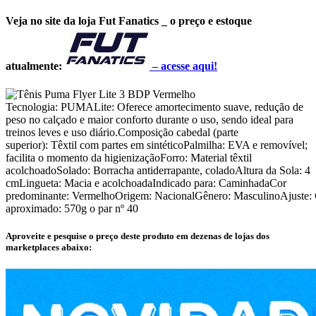
Veja no site da loja Fut Fanatics _ o preço e estoque
atualmente:
–
acesse aqui!
Tecnologia: PUMALite: Oferece amortecimento suave, redução de
peso no calçado e maior conforto durante o uso, sendo ideal para
treinos leves e uso diário.Composição cabedal (parte
superior): Têxtil com partes em sintéticoPalmilha: EVA e removível;
facilita o momento da higienizaçãoForro: Material têxtil
acolchoadoSolado: Borracha antiderrapante, coladoAltura da Sola: 4
cmLingueta: Macia e acolchoadaIndicado para: CaminhadaCor
predominante: VermelhoOrigem: NacionalGênero: MasculinoAjuste:
aproximado: 570g o par nº 40
Aproveite e pesquise o preço deste produto em dezenas de lojas dos
marketplaces abaixo: