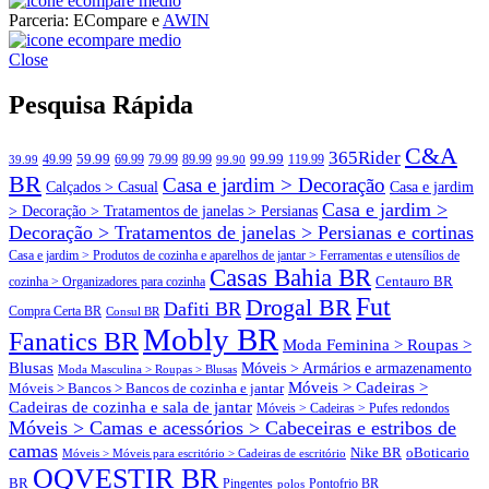
ECompare e EConomize
Parceria: ECompare e
AWIN
ECompare e EConomize nas Lojas dos principais Marketplaces
ECompare e EConomize
brasileiros
Close
ECompare e EConomize nas Lojas dos principais Marketplaces
brasileiros
Pesquisa Rápida
C&A
365Rider
99.99
49.99
59.99
69.99
79.99
89.99
119.99
39.99
99.90
BR
Casa e jardim > Decoração
Calçados > Casual
Casa e jardim
Casa e jardim >
> Decoração > Tratamentos de janelas > Persianas
Decoração > Tratamentos de janelas > Persianas e cortinas
Casa e jardim > Produtos de cozinha e aparelhos de jantar > Ferramentas e utensílios de
Casas Bahia BR
Centauro BR
cozinha > Organizadores para cozinha
Fut
Drogal BR
Dafiti BR
Compra Certa BR
Consul BR
Mobly BR
Fanatics BR
Moda Feminina > Roupas >
Blusas
Móveis > Armários e armazenamento
Moda Masculina > Roupas > Blusas
Móveis > Cadeiras >
Móveis > Bancos > Bancos de cozinha e jantar
Cadeiras de cozinha e sala de jantar
Móveis > Cadeiras > Pufes redondos
Móveis > Camas e acessórios > Cabeceiras e estribos de
camas
oBoticario
Nike BR
Móveis > Móveis para escritório > Cadeiras de escritório
OQVESTIR BR
BR
Pingentes
polos
Pontofrio BR