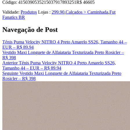
Código: 4150390535215037917893251R$ 46605
Validade:
Produtos
Lojas :
299.90
,
Calçados > Caminhada
,
Fut
Fanatics BR
Navegação de Post
Ténis Puma Velocity NITRO 4 Preto Amarelo SS26, Tamanho 44 –
EUR – R$ 89.94
Vestido Maxi Longuete de Alfaiataria Texturizada Preto Rosicler –
R$ 398
Anterior
Ténis Puma Velocity NITRO 4 Preto Amarelo SS26,
Tamanho 44 – EUR – R$ 89.94
Seguinte
Vestido Maxi Longuete de Alfaiataria Texturizada Preto
Rosicler – R$ 398