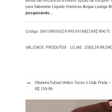
Ainda não encontrou a melhor opção de compra?
para
Sabonete Líquido Cremoso Acqua Lounge Aloe
pesquisando…
Código: 366108936029.995.69168224R$ 89673
VALIDADE:
PRODUTOS
LOJAS :
2503
,
39.99
,
DR
Chuteira Futsal Umbro Tocco Ii Club Preta –
Navegação
R$ 139.99
de
Post