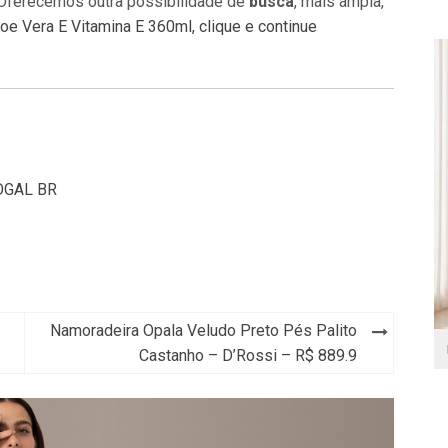
 Oferecemos outra possibilidade de
busca
, mais ampla,
 Vera E Vitamina E 360ml, clique e continue
OGAL BR
Namoradeira Opala Veludo Preto Pés Palito
Castanho – D’Rossi – R$ 889.9