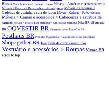
Blusas
Móveis > Armários e armazenamento
Moda Masculina > Roupas > Blusas
Móveis > Cadeiras >
Móveis > Bancos > Bancos de cozinha e jantar
Cadeiras de cozinha e sala de jantar
Móveis > Cadeiras > Pufes redondos
Móveis > Camas e acessórios > Cabeceiras e estribos de
camas
oBoticario
Nike BR
Móveis > Móveis para escritório > Cadeiras de escritório
OQVESTIR BR
BR
Pingentes
polos
Pontofrio BR
Posthaus BR
Produtos Masculinos > Calçados de treino masculinos
Shop2gether BR
Tênis de corrida masculinos
Tênis
Vestuário e acessórios > Roupas
Vivara BR
scroll to top