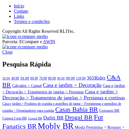
Início
Contato
Links
Termos e condições
Copyright All Rights Reserved RLITec.
ECompare e EConomize
Parceria: ECompare e
AWIN
ECompare e EConomize nas Lojas dos principais Marketplaces
ECompare e EConomize
brasileiros
Close
ECompare e EConomize nas Lojas dos principais Marketplaces
brasileiros
Pesquisa Rápida
C&A
365Rider
99.99
49.99
59.99
69.99
79.99
89.99
119.99
39.99
99.90
BR
Casa e jardim > Decoração
Calçados > Casual
Casa e jardim
Casa e jardim >
> Decoração > Tratamentos de janelas > Persianas
Decoração > Tratamentos de janelas > Persianas e cortinas
Casa e jardim > Produtos de cozinha e aparelhos de jantar > Ferramentas e utensílios de
Casas Bahia BR
Centauro BR
cozinha > Organizadores para cozinha
Fut
Drogal BR
Dafiti BR
Compra Certa BR
Consul BR
Mobly BR
Fanatics BR
Moda Feminina > Roupas >