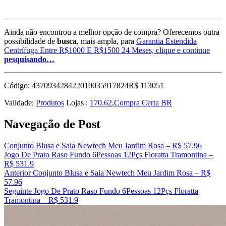
Ainda não encontrou a melhor opção de compra? Oferecemos outra
possibilidade de
busca
, mais ampla, para
Garantia Estendida
Centrífuga Entre R$1000 E R$1500 24 Meses, clique e continue
pesquisando…
Código: 437093428422010035917824R$ 113051
Validade:
Produtos
Lojas :
170.62
,
Compra Certa BR
Navegação de Post
Conjunto Blusa e Saia Newtech Meu Jardim Rosa – R$ 57.96
Jogo De Prato Raso Fundo 6Pessoas 12Pçs Floratta Tramontina –
R$ 531.9
Anterior
Conjunto Blusa e Saia Newtech Meu Jardim Rosa – R$
57.96
Seguinte
Jogo De Prato Raso Fundo 6Pessoas 12Pçs Floratta
Tramontina – R$ 531.9