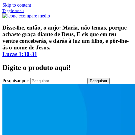
Skip to content
Toggle menu
ECompare e EConomize
ECompare e EConomize nas Lojas dos principais Marketplaces
Disse-lhe, então, o anjo: Maria, não temas, porque
brasileiros
achaste graça diante de Deus, E eis que em teu
ventre conceberás, e darás à luz um filho, e pôr-lhe-
ás o nome de Jesus.
Lucas 1:30-31
Digite o produto aqui!
Pesquisar por: