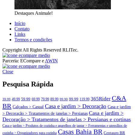
Destaques Animale!
Início
Contato
Links
Termos e condições
Copyright All Rights Reserved RLITec.
ECompare e EConomize
Parceria: ECompare e
AWIN
ECompare e EConomize nas Lojas dos principais Marketplaces
ECompare e EConomize
brasileiros
Close
ECompare e EConomize nas Lojas dos principais Marketplaces
brasileiros
Pesquisa Rápida
C&A
365Rider
99.99
49.99
59.99
69.99
79.99
89.99
119.99
39.99
99.90
BR
Casa e jardim > Decoração
Calçados > Casual
Casa e jardim
Casa e jardim >
> Decoração > Tratamentos de janelas > Persianas
Decoração > Tratamentos de janelas > Persianas e cortinas
Casa e jardim > Produtos de cozinha e aparelhos de jantar > Ferramentas e utensílios de
Casas Bahia BR
Centauro BR
cozinha > Organizadores para cozinha