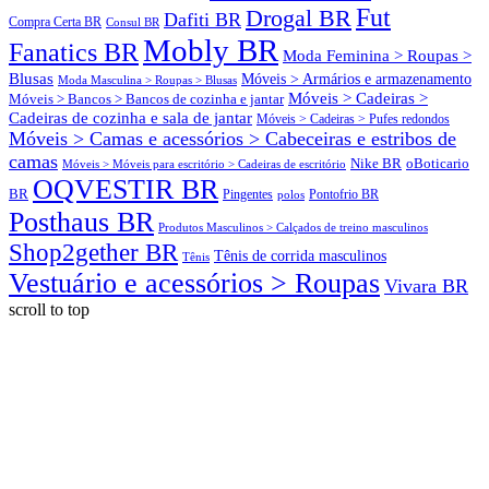
Fut
Drogal BR
Dafiti BR
Compra Certa BR
Consul BR
Mobly BR
Fanatics BR
Moda Feminina > Roupas >
Blusas
Móveis > Armários e armazenamento
Moda Masculina > Roupas > Blusas
Móveis > Cadeiras >
Móveis > Bancos > Bancos de cozinha e jantar
Cadeiras de cozinha e sala de jantar
Móveis > Cadeiras > Pufes redondos
Móveis > Camas e acessórios > Cabeceiras e estribos de
camas
oBoticario
Nike BR
Móveis > Móveis para escritório > Cadeiras de escritório
OQVESTIR BR
BR
Pingentes
polos
Pontofrio BR
Posthaus BR
Produtos Masculinos > Calçados de treino masculinos
Shop2gether BR
Tênis de corrida masculinos
Tênis
Vestuário e acessórios > Roupas
Vivara BR
scroll to top