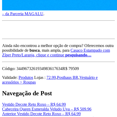
– da Parceria MAGALU
.
Ainda não encontrou a melhor opção de compra? Oferecemos outra
possibilidade de
busca
, mais ampla, para
Casaco Estampado com
Zíper Preto/Laranja, clique e continue
pesquisando…
Código: 3449673261934983617634R$ 79509
Validade:
Produtos
Lojas :
72.99
,
Posthaus BR
,
Vestuário e
acessórios > Roupas
Navegação de Post
Vestido Decote Reto Roxo – R$ 64.99
Cabeceira Queen Esmeralda Veludo Uva – R$ 509.96
Anterior
Vestido Decote Reto Roxo – R$ 64.99