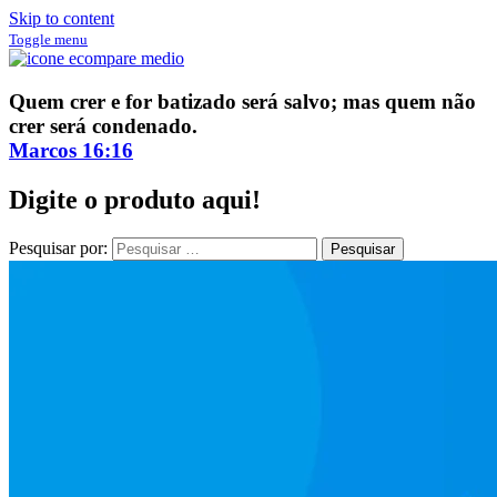
Skip to content
Toggle menu
ECompare e EConomize
ECompare e EConomize nas Lojas dos principais Marketplaces
Quem crer e for batizado será salvo; mas quem não
brasileiros
crer será condenado.
Marcos 16:16
Digite o produto aqui!
Pesquisar por: