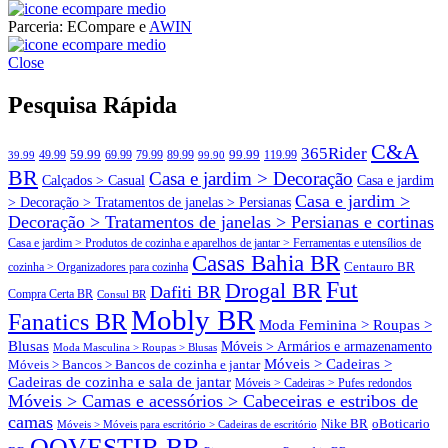
ECompare e EConomize
Parceria: ECompare e
AWIN
ECompare e EConomize nas Lojas dos principais Marketplaces
ECompare e EConomize
brasileiros
Close
ECompare e EConomize nas Lojas dos principais Marketplaces
brasileiros
Pesquisa Rápida
C&A
365Rider
99.99
49.99
59.99
69.99
79.99
89.99
119.99
39.99
99.90
BR
Casa e jardim > Decoração
Calçados > Casual
Casa e jardim
Casa e jardim >
> Decoração > Tratamentos de janelas > Persianas
Decoração > Tratamentos de janelas > Persianas e cortinas
Casa e jardim > Produtos de cozinha e aparelhos de jantar > Ferramentas e utensílios de
Casas Bahia BR
Centauro BR
cozinha > Organizadores para cozinha
Fut
Drogal BR
Dafiti BR
Compra Certa BR
Consul BR
Mobly BR
Fanatics BR
Moda Feminina > Roupas >
Blusas
Móveis > Armários e armazenamento
Moda Masculina > Roupas > Blusas
Móveis > Cadeiras >
Móveis > Bancos > Bancos de cozinha e jantar
Cadeiras de cozinha e sala de jantar
Móveis > Cadeiras > Pufes redondos
Móveis > Camas e acessórios > Cabeceiras e estribos de
camas
oBoticario
Nike BR
Móveis > Móveis para escritório > Cadeiras de escritório
OQVESTIR BR