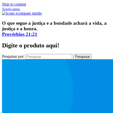
Skip to content
Toggle menu
ECompare e EConomize
ECompare e EConomize nas Lojas dos principais Marketplaces
O que segue a justiça e a bondade achará a vida, a
brasileiros
justiça e a honra.
Provérbios 21:21
Digite o produto aqui!
Pesquisar por: